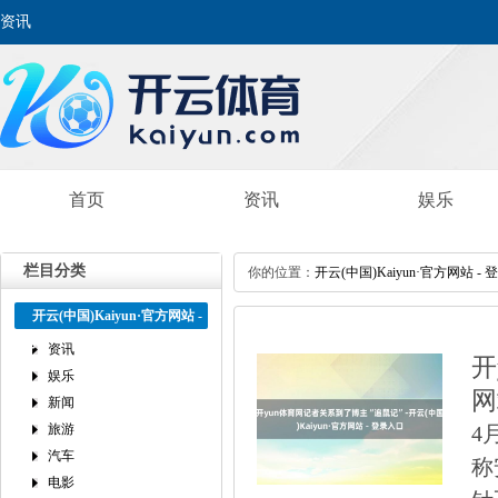
资讯
首页
资讯
娱乐
栏目分类
你的位置：
开云(中国)Kaiyun·官方网站-
开云(中国)Kaiyun·官方网站-
登录入口
资讯
开
娱乐
网
新闻
旅游
4
汽车
称
电影