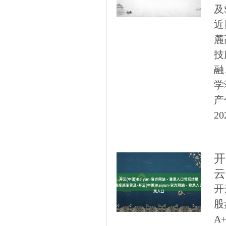
及
近
麓
技
融
学
产
20
开
云
开
股
A