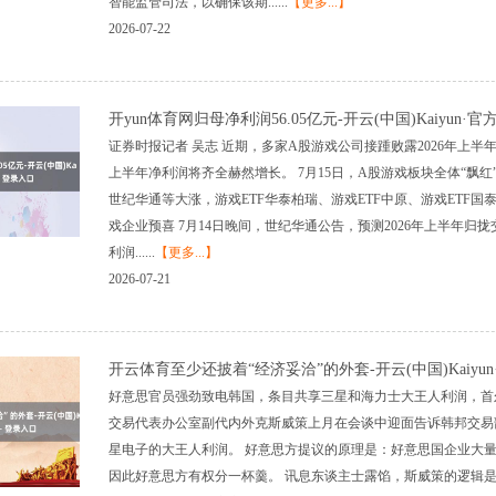
智能监管司法，以确保该期......
【更多...】
2026-07-22
开yun体育网归母净利润56.05亿元-开云(中国)Kaiyun
证券时报记者吴志近期，多家A股游戏公司接踵败露2026年上半
上半年净利润将齐全赫然增长。7月15日，A股游戏板块全体“飘
世纪华通等大涨，游戏ETF华泰柏瑞、游戏ETF中原、游戏ETF国
戏企业预喜7月14日晚间，世纪华通公告，预测2026年上半年归拢
利润......
【更多...】
2026-07-21
开云体育至少还披着“经济妥洽”的外套-开云(中国)Kaiyu
好意思官员强劲致电韩国，条目共享三星和海力士大王人利润，首
交易代表办公室副代内外克斯威策上月在会谈中迎面告诉韩邦交易部
星电子的大王人利润。好意思方提议的原理是：好意思国企业大量
因此好意思方有权分一杯羹。讯息东谈主士露馅，斯威策的逻辑是