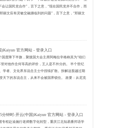
下会让国民党合作”，言下之意，“现在国民党并不合作，而
郑丽文应有灵敏交融濒临到的问题”，言下之意，“郑丽文
Kaiyun·官方网站-登录入口
53个国度降下半旗，聚拢国大会主席阿梅拉辛格称其为“咱们
不管对他作念何等高的评价，王人是不外分的。半个世纪
、学者、文化界东说念主士中捏续扩散。拆解这股越过期
变天下的东说念主，从来不会被国界锁住。政要：从尼克
5分钟时-开云(中国)Kaiyun·官方网站-登录入口
部代表团专程赴渝施行老师数字化转型，重庆江北知易番邦语学