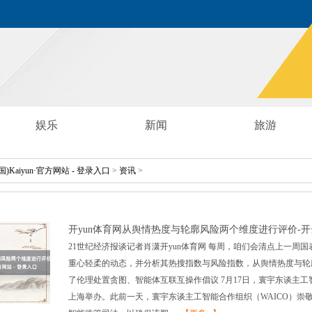
娱乐
新闻
旅游
国)Kaiyun·官方网站-登录入口
>
资讯
>
开yun体育网从舆情热度与轮廓风险两个维度进行评价-开云(
21世纪经济报谈记者肖潇开yun体育网每周，咱们会清点上一周
重心轻柔的动态，并分析其热搜指数与风险指数，从舆情热度与轮
了伦理处置贪图、智能体互联互操作倡议7月17日，寰宇东谈主工
上海举办。此前一天，寰宇东谈主工智能合作组织（WAICO）崇