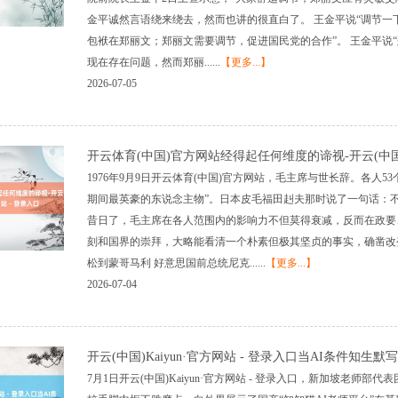
金平诚然言语绕来绕去，然而也讲的很直白了。王金平说“调节一
包袱在郑丽文；郑丽文需要调节，促进国民党的合作”。王金平说“
现在存在问题，然而郑丽......
【更多...】
2026-07-05
开云体育(中国)官方网站经得起任何维度的谛视-开云(中国)
1976年9月9日开云体育(中国)官方网站，毛主席与世长辞。各人
期间最英豪的东说念主物”。日本皮毛福田赳夫那时说了一句话：
昔日了，毛主席在各人范围内的影响力不但莫得衰减，反而在政要
刻和国界的崇拜，大略能看清一个朴素但极其坚贞的事实，确凿改
松到蒙哥马利好意思国前总统尼克......
【更多...】
2026-07-04
开云(中国)Kaiyun·官方网站-登录入口当AI条件知生默写
7月1日开云(中国)Kaiyun·官方网站-登录入口，新加坡老师