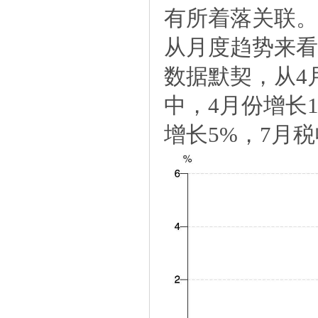
有所着落关联。
从月度趋势来看
数据默契，从4
中，4月份增长1
增长5%，7月