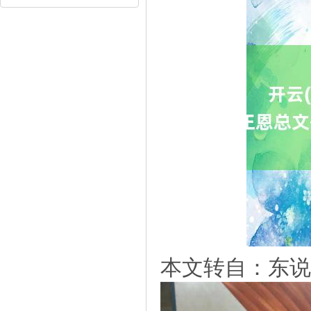
本文转自：东说