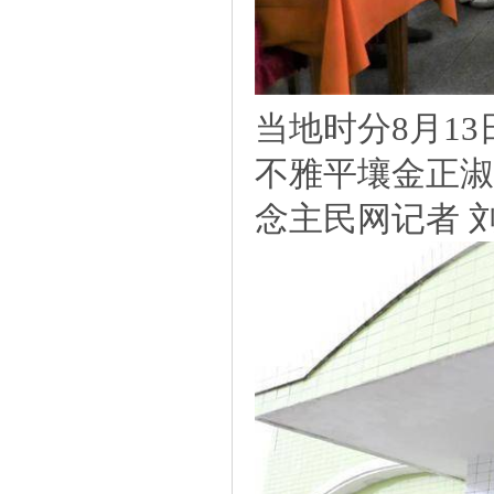
当地时分8月1
不雅平壤金正淑
念主民网记者