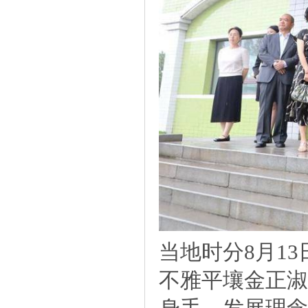
当地时分8月1
不雅平壤金正淑