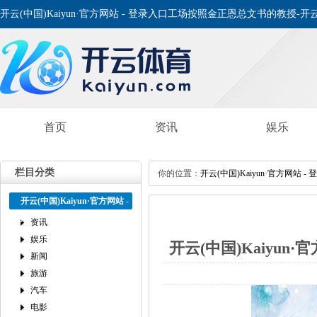
开云(中国)Kaiyun·官方网站-登录入口工场按照金正恩总文书的教授-开云(
首页
资讯
娱乐
栏目分类
你的位置：
开云(中国)Kaiyun·官方网站-
开云(中国)Kaiyun·官方网站-
登录入口
资讯
娱乐
开云(中国)Kaiyu
新闻
旅游
汽车
电影