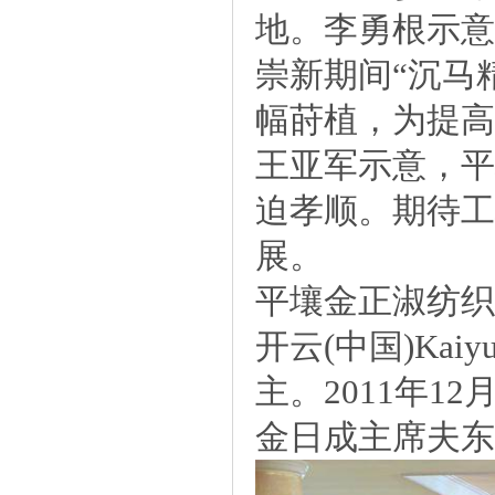
地。李勇根示意
崇新期间“沉马
幅莳植，为提高
王亚军示意，平
迫孝顺。期待工
展。
平壤金正淑纺织
开云(中国)Ka
主。2011年
金日成主席夫东