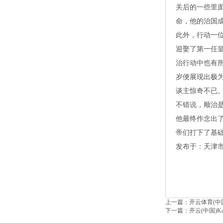
关后的一些里
命，他的治国
此外，行动一
迎娶了第一任
治行动中也有
岁便展现出极为
谈主惊奇不已
不错说，顺治
他最终作念出
帝们打下了基
发布于：天津
上一篇：
开云体育(中
下一篇：
开云(中国)K