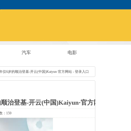
汽车
电影
年仅6岁的顺治登基-开云(中国)Kaiyun·官方网站-登录入口
治登基-开云(中国)Kaiyun·官方网站-
数：159