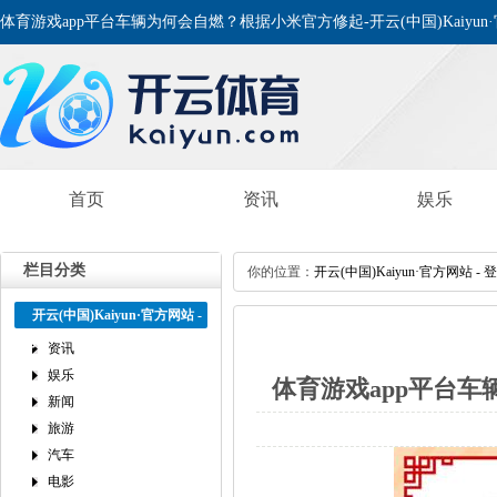
体育游戏app平台车辆为何会自燃？根据小米官方修起-开云(中国)Kaiyu
首页
资讯
娱乐
栏目分类
你的位置：
开云(中国)Kaiyun·官方网站-
开云(中国)Kaiyun·官方网站-
登录入口
资讯
娱乐
体育游戏app平台车
新闻
旅游
汽车
电影