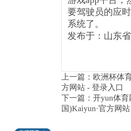
要驾驶员的应时
系统了。
发布于：山东省
上一篇：
欧洲杯体育
方网站-登录入口
下一篇：
开yun体
国)Kaiyun·官方