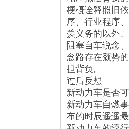
梗概诠释照旧依
序、行业程序、
羡义务的以外。
阻塞自车说念、
念路存在颓势的
担背负。
过后反想
新动力车是否可
新动力车自燃事
布的时辰遥遥最
新动力车的流行