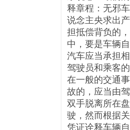
释章程：无邪车
说念主央求出产
担抵偿背负的，
中，要是车辆自
汽车应当承担相
驾驶员和乘客的
在一般的交通事
故的，应当由驾
双手脱离所在盘
驶，然而根据关
凭证诠释车辆自