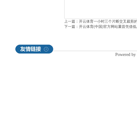
上一篇：
开云体育一小时三个片断交叉裁剪的面目
下一篇：
开云体育(中国)官方网站曩昔凭借低成
Poweredb