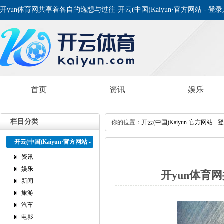
开yun体育网共享着各自的逸想与过往-开云(中国)Kaiyun·官方网站-登
首页
资讯
娱乐
栏目分类
你的位置：
开云(中国)Kaiyun·官方网站-
开云(中国)Kaiyun·官方网站-
登录入口
资讯
娱乐
开yun体育
新闻
旅游
汽车
电影